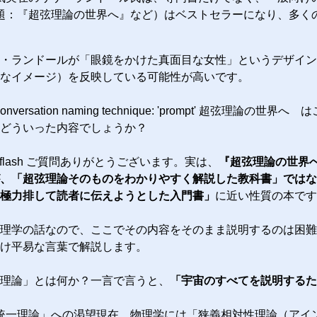
題：『超弦理論の世界へ』など）はベストセラーになり、多く
・ランドールが「眼鏡をかけた真面目な女性」というデザイン
なイメージ）を反映している可能性が高いです。
nversation naming technique: 'prompt' 超
どういった内容でしょうか？
m-4.7-flash ご質問ありがとうございます。実は、
『超弦理論の世界
、「超弦理論そのものをわかりやすく解説した教科書」ではな
極力排して読者に伝えようとした入門書」
に近い性質の本です
理学の話なので、ここでその内容をそのまま説明するのは困難
け平易な言葉で解説します。
理論」とは何か？一言で言うと、
「宇宙のすべてを説明するた
統一理論」への渇望現在、物理学には「狭義相対性理論（アイ