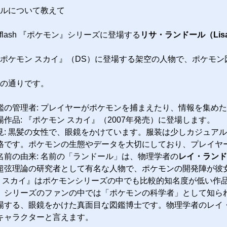
ルについて教えて
m-4.7-flash 『ポケモン』シリーズに登場する
リサ・ランドール（Lisa 
ポケモン スカイ』（DS）に登場する架空の人物で、ポケモン
の通りです。
鑑の管理者: プレイヤーがポケモンを捕まえたり、情報を集め
作品: 『ポケモン スカイ』（2007年発売）に登場します。
見: 黒髪の女性で、眼鏡をかけています。服装は少しカジュアル
格です。ポケモンの生態やデータを大切にしており、プレイヤ
名前の由来: 名前の「ランドール」は、物理学者の
レイ・ランドール
超弦理論の研究者として有名な人物で、ポケモンの開発陣が彼
モン スカイ』はポケモンシリーズの中でも比較的知名度が低い
、シリーズのファンの中では「ポケモンの科学者」として知ら
場する、眼鏡をかけた真面目な図鑑博士です。物理学者のレイ
キャラクターと言えます。