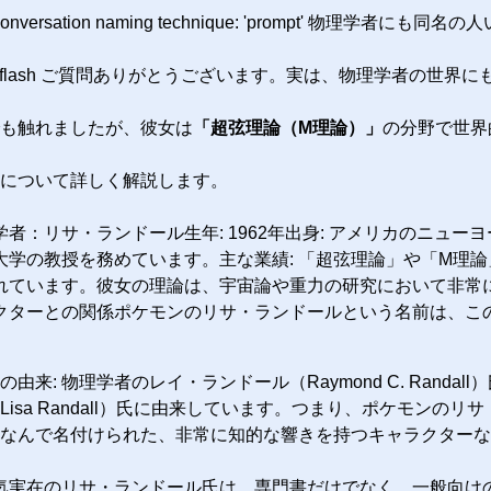
versation naming technique: 'prompt' 物理学者にも同
lm-4.7-flash ご質問ありがとうございます。実は、物理学者の世界に
も触れましたが、彼女は
「超弦理論（M理論）」
の分野で世界
について詳しく解説します。
者：リサ・ランドール生年: 1962年出身: アメリカのニュー
大学の教授を務めています。主な業績: 「超弦理論」や「M理
れています。彼女の理論は、宇宙論や重力の研究において非常
クターとの関係ポケモンのリサ・ランドールという名前は、こ
由来: 物理学者のレイ・ランドール（Raymond C. Randa
isa Randall）氏に由来しています。つまり、ポケモンのリ
なんで名付けられた、非常に知的な響きを持つキャラクターな
気実在のリサ・ランドール氏は、専門書だけでなく、一般向け