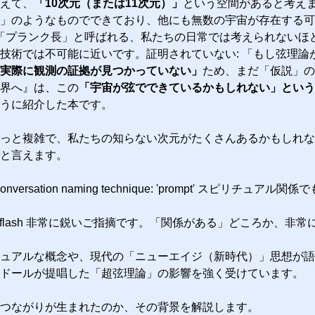
えて、
「10次元（または11次元）」
という空間があると考えま
」のようなものでできており、他にも無数の宇宙が存在する可
は「プランク長」と呼ばれる、私たちの日常では考えられない
技術では不可能に近いです。証明されていない: 「もし弦理
実際に観測の証拠が見つかっていない」
ため、まだ「仮説」の
界へ』は、この
「宇宙が弦でできているかもしれない」という
うに紹介した本です。
っと複雑で、私たちの知らない次元がたくさんあるかもしれな
と言えます。
versation naming technique: 'prompt' スピリ
glm-4.7-flash 非常に鋭いご指摘です。「関係がある」どころか
ュアルな概念や、現代の「ニューエイジ（新時代）」思想が語
ドールが提唱した「超弦理論」の影響を強く受けています。
つながりが生まれたのか、その背景を解説します。