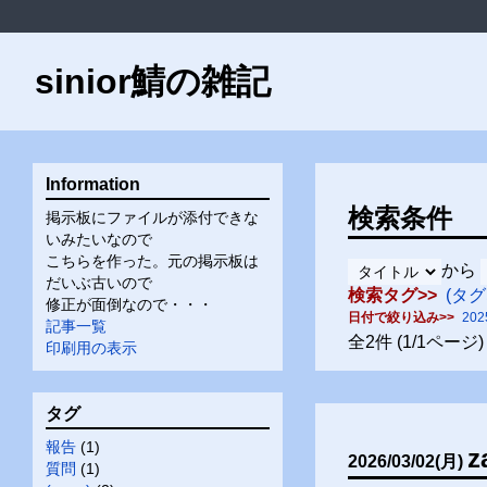
sinior鯖の雑記
Information
検索条件
掲示板にファイルが添付できな
いみたいなので
こちらを作った。元の掲示板は
から
だいぶ古いので
検索タグ
(タグ
修正が面倒なので・・・
日付で絞り込み
202
記事一覧
全
2
件
(1/1ページ)
印刷用の表示
タグ
報告
(
1
)
z
2026
/
03
/
02
(月)
質問
(
1
)