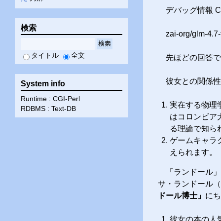
デバッグ情報 Con
検索
zai-org/g
検索
タイトル
全文
先ほどの回答で
彼女との関係性
System info
Runtime : CGI-Perl
実在する物理学
RDBMS : Text-DB
はコロンビア
る理論で知ら
ゲームキャラ
えられます。
「ランドール」の
サ・ランドール（L
ドール博士」
にち
彼女の本の人