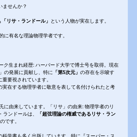
名の人いませんか？
も
「リサ・ランドール」
という人物が実在します。
的に有名な理論物理学者です。
ヨーク生まれ経歴: ハーバード大学で博士号を取得。現在
論」の発展に貢献し、特に
「第5次元」
の存在を示唆す
に重要視されています。
の実在する物理学者に敬意を表して名付けられたと考
ll）氏に由来しています。「リサ」の由来: 物理学者のリ
サ・ランドールは、
「超弦理論の権威であるリサ・ラン
のです。
の科学書も多く出版しています。特に『スーパー・ス