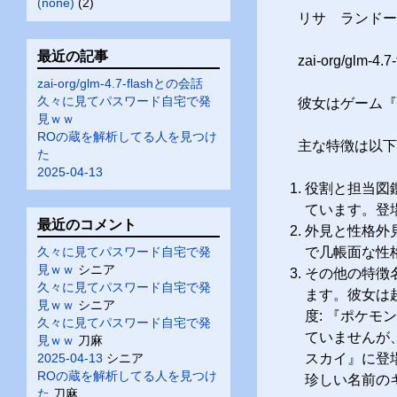
(none)
(
2
)
リサ ランドー
最近の記事
zai-org/gl
zai-org/glm-4.7-flashとの会話
久々に見てパスワード自宅で発
彼女はゲーム『
見ｗｗ
ROの蔵を解析してる人を見つけ
主な特徴は以下
た
2025-04-13
役割と担当図
ています。登場
最近のコメント
外見と性格外
で几帳面な性
久々に見てパスワード自宅で発
見ｗｗ
シニア
その他の特徴
久々に見てパスワード自宅で発
ます。彼女は
見ｗｗ
シニア
度: 『ポケ
久々に見てパスワード自宅で発
ていませんが
見ｗｗ
刀麻
スカイ』に登
2025-04-13
シニア
ROの蔵を解析してる人を見つけ
珍しい名前の
た
刀麻