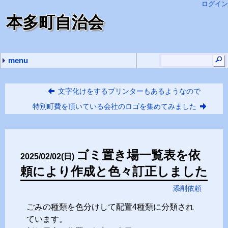
ログイン
本多町自治会
menu
最近の記事
最近のコメント
タグ
副会長の主な仕事
自治会内規の誤字訂正
本多町組分けマップ
特別町費を頂いている会社のロゴを集めてみました
ゴミ置き場一覧表を依頼により作成と色々訂正しました
本多町用に立ち上げた 管理人
添削依頼 (14)
挨拶 (1)
質問 (1)
進め方 (1)
謝罪 (1)
報告 (3)
(none) (5)
文字化けをするプリンターもあるようなので
特別町費を頂いている会社のロゴを集めてみました
ゴミ置き場一覧表を依
2025
/
02
/
02
(日)
頼により作成と色々訂正しました
添削依頼
ごみの種類を色分けして配置4種類に分類され
ています。