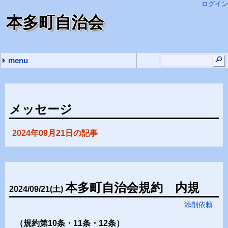
ログイン
本多町自治会
menu
最近の記事
最近のコメント
タグ
副会長の主な仕事
自治会内規の誤字訂正
本多町組分けマップ
特別町費を頂いている会社のロゴを集めてみました
ゴミ置き場一覧表を依頼により作成と色々訂正しました
本多町用に立ち上げた 管理人
添削依頼 (14)
挨拶 (1)
質問 (1)
進め方 (1)
謝罪 (1)
報告 (3)
(none) (5)
メッセージ
2024年09月21日の記事
本多町自治会規約 内規
2024
/
09
/
21
(土)
添削依頼
（規約第10条・11条・12条）