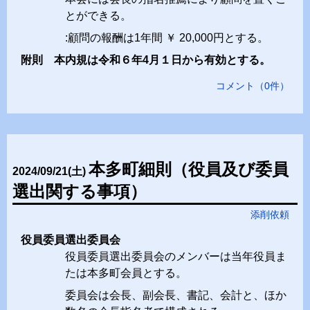
とができる。
:顧問の報酬は1年間 ￥ 20,000円とする。
附則 本内規は令和６年4月１日から有効とする。
コメント
（
0
件）
本多町細則（役員及び委員
2024
/
09
/
21
(土)
選出関する事項）
添削依頼
役員委員選出委員会
役員委員選出委員会のメンバーは当年役員ま
たは本多町会員とする。
委員会は会長、副会長、書記、会計と、ほか