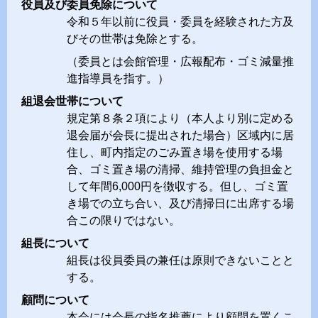
役員及び委員免除について
令和５年以前に役員・委員を経験された方及
びその世帯は免除とする。
（委員とは会館管理・広報配布・ゴミ減量推
進指導員を指す。）
組退会世帯について
規定第８条２項により（本人より別に定める
退会届が会長に提出された場合）区域内に居
住し、町内指定のごみ置き場を使用する場
合、ゴミ置き場の清掃、維持管理の負担金と
して年間6,000円を徴収する。但し、ゴミ置
き場での立ち合い、及び清掃日に出席する場
合この限りではない。
組長について
組長は役員委員の兼任は原則できないことと
する。
顧問について
本会には会長の指名推薦により顧問を置くこ