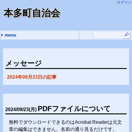
ログイン
本多町自治会
menu
最近の記事
最近のコメント
タグ
副会長の主な仕事
自治会内規の誤字訂正
本多町組分けマップ
特別町費を頂いている会社のロゴを集めてみました
ゴミ置き場一覧表を依頼により作成と色々訂正しました
本多町用に立ち上げた 管理人
添削依頼 (14)
挨拶 (1)
質問 (1)
進め方 (1)
謝罪 (1)
報告 (3)
(none) (5)
メッセージ
2024年09月23日の記事
PDFファイルについて
2024
/
09
/
23
(月)
無料でダウンロードできるのはAcrobat Readerは元文
章の編集はできません。名前の通り見るだけです。